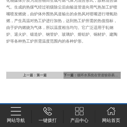
化物媒体介质为混合物而生成可燃气体为混合形式，故称混合煤
气。生成的热煤气经过初级除尘后由输送管道向用气热加工炉喷
嘴喷发燃烧，由炉体外围热风道输出的余热风对喷嘴进行增氧助
燃，产生高温对热工炉进行加热，达到热工炉所需的热值指标，
由于炉内燃烧为气体，所以温度相当均匀。它广泛适用于轧钢
炉、退火炉、锻造炉、钢管炉、玻璃炉、熔铝炉、铜材炉、建陶
炉等各种热工炉所需温度范围内的各种炉形。
上一篇：第一篇
下一篇：
循环水系统在管道较容易堵的部位
网站导航
一键拨打
产品中心
网站首页